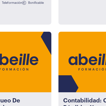
Teleformación
Bonificable
queo De
Contabilidad: 