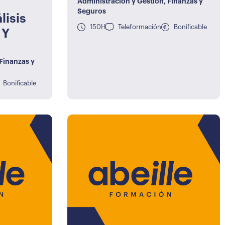
Administración y Gestión
,
Finanzas y
Seguros
lisis
150H
Teleformación
Bonificable
 Y
Finanzas y
Bonificable