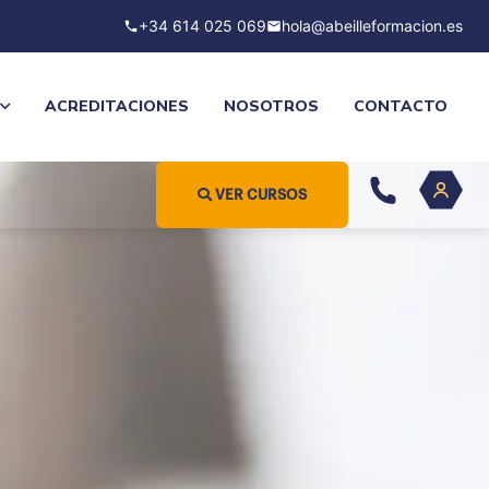
+34 614 025 069
hola@abeilleformacion.es
ACREDITACIONES
NOSOTROS
CONTACTO
VER CURSOS