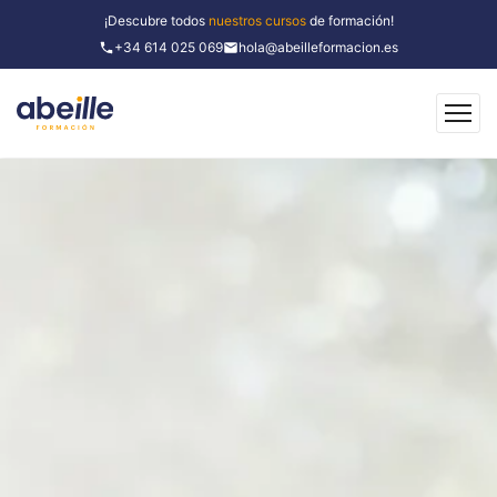
¡Descubre todos
nuestros cursos
de formación!
+34 614 025 069
hola@abeilleformacion.es