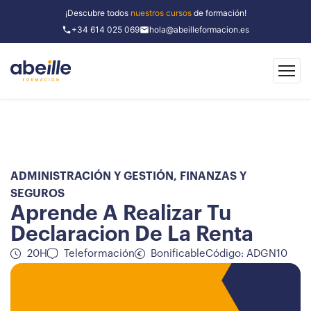
¡Descubre todos
nuestros cursos
de formación!
+34 614 025 069
hola@abeilleformacion.es
ADMINISTRACIÓN Y GESTIÓN
,
FINANZAS Y
SEGUROS
Aprende A Realizar Tu
Declaracion De La Renta
20H
Teleformación
Bonificable
Código: ADGN10