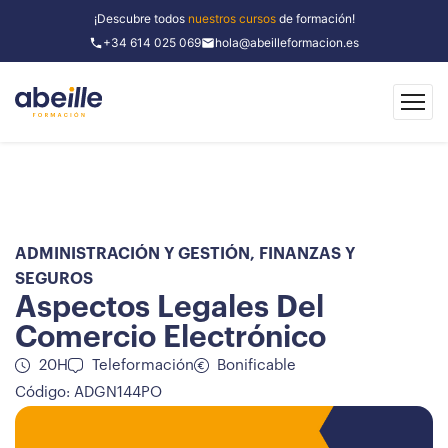
¡Descubre todos
nuestros cursos
de formación!
+34 614 025 069
hola@abeilleformacion.es
ADMINISTRACIÓN Y GESTIÓN
,
FINANZAS Y
SEGUROS
Aspectos Legales Del
Comercio Electrónico
20H
Teleformación
Bonificable
Código: ADGN144PO