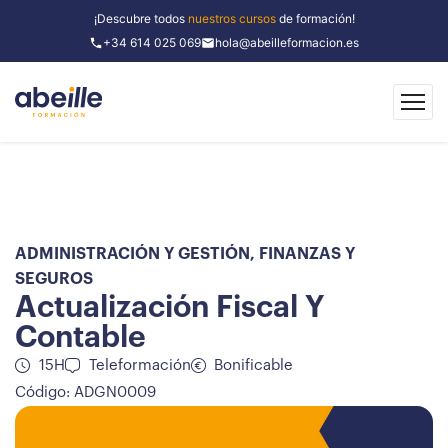
¡Descubre todos
nuestros cursos
de formación!
+34 614 025 069
hola@abeilleformacion.es
ADMINISTRACIÓN Y GESTIÓN
,
FINANZAS Y
SEGUROS
Actualización Fiscal Y
Contable
15H
Teleformación
Bonificable
Código: ADGN0009