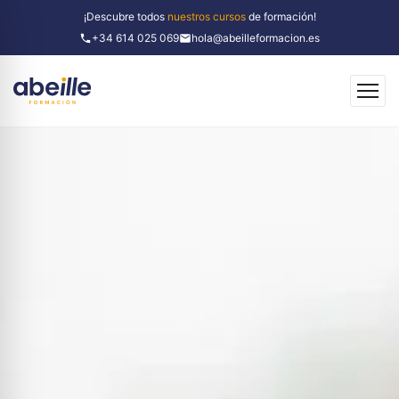
¡Descubre todos
nuestros cursos
de formación!
+34 614 025 069
hola@abeilleformacion.es