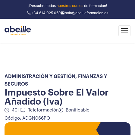
¡Descubre todos
nuestros cursos
de formación!
+34 614 025 069
hola@abeilleformacion.es
ADMINISTRACIÓN Y GESTIÓN
,
FINANZAS Y
SEGUROS
Impuesto Sobre El Valor
Añadido (Iva)
40H
Teleformación
Bonificable
Código: ADGN066PO