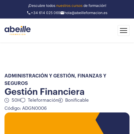
¡Descubre todos
nuestros cursos
de formación!
+34 614 025 069
hola@abeilleformacion.es
ADMINISTRACIÓN Y GESTIÓN
,
FINANZAS Y
SEGUROS
Gestión Financiera
50H
Teleformación
Bonificable
Código: ADGN0006