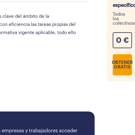
específic
Todos
 clave del ámbito de la
los
colectivos
n eficiencia las tareas propias del
rmativa vigente aplicable, todo ello
0
€
OBTENER
GRATIS
 empresas y trabajadores acceder