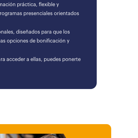
ción práctica, flexible y
 programas presenciales orientados
onales, diseñados para que los
as opciones de bonificación y
ara acceder a ellas, puedes ponerte