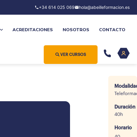
+34 614 025 069
hola@abeilleformacion.es
ACREDITACIONES
NOSOTROS
CONTACTO
VER CURSOS
Modalida
Teleforma
Duración
40h
Horario
40