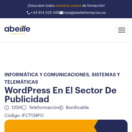
¡Descubre todos
nuestros cursos
de formación!
+34 614 025 069
hola@abeilleformacion.es
INFORMÁTICA Y COMUNICACIONES
,
SISTEMAS Y
TELEMÁTICAS
WordPress En El Sector De
Publicidad
120H
Teleformación
Bonificable
Código: IFCT124PO