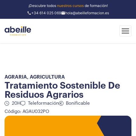
¡Descubre todos
nuestros cursos
de formación!
+34 614 025 069
hola@abeilleformacion.es
AGRARIA
,
AGRICULTURA
Tratamiento Sostenible De
Residuos Agrarios
20H
Teleformación
Bonificable
Código: AGAU032PO