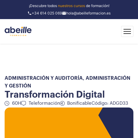
¡Descubre todos
nuestros cursos
de formación!
+34 614 025 069
hola@abeilleformacion.es
ADMINISTRACIÓN Y AUDITORÍA
,
ADMINISTRACIÓN
Y GESTIÓN
Transformación Digital
60H
Teleformación
Bonificable
Código: ADGD33