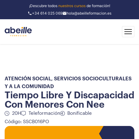
¡Descubre todos
nuestros cursos
de formación!
+34 614 025 069
hola@abeilleformacion.es
ATENCIÓN SOCIAL
,
SERVICIOS SOCIOCULTURALES
Y A LA COMUNIDAD
Tiempo Libre Y Discapacidad
Con Menores Con Nee
20H
Teleformación
Bonificable
Código: SSCB016PO