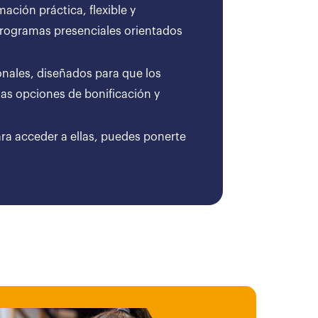
ción práctica, flexible y
 programas presenciales orientados
onales, diseñados para que los
as opciones de bonificación y
ara acceder a ellas, puedes ponerte