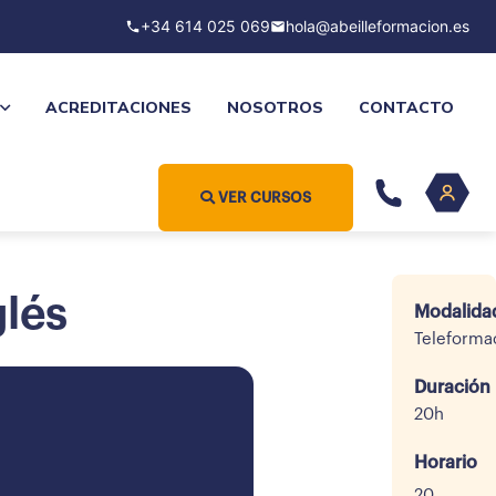
+34 614 025 069
hola@abeilleformacion.es
ACREDITACIONES
NOSOTROS
CONTACTO
VER CURSOS
glés
Modalida
Teleforma
Duración
20h
Horario
20