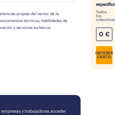
específic
Todos
etencias propias del sector de la
los
colectivos
onocimientos técnicos, habilidades de
ación y servicios turísticos.
0
€
OBTENER
GRATIS
 empresas y trabajadores acceder