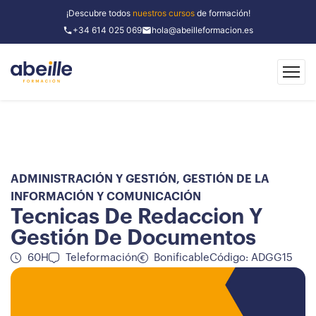
¡Descubre todos
nuestros cursos
de formación!
+34 614 025 069
hola@abeilleformacion.es
ADMINISTRACIÓN Y GESTIÓN
,
GESTIÓN DE LA
INFORMACIÓN Y COMUNICACIÓN
Tecnicas De Redaccion Y
Gestión De Documentos
60H
Teleformación
Bonificable
Código: ADGG15