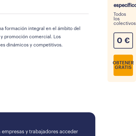
específic
Todos
los
colectivos
na formación integral en el ámbito del
n y promoción comercial. Los
0
€
les dinámicos y competitivos.
OBTENER
GRATIS
 empresas y trabajadores acceder