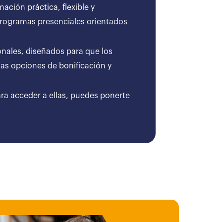
ción práctica, flexible y
 programas presenciales orientados
onales, diseñados para que los
as opciones de bonificación y
ara acceder a ellas, puedes ponerte