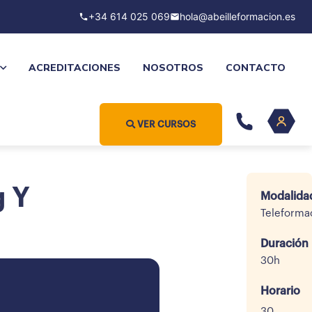
+34 614 025 069
hola@abeilleformacion.es
ACREDITACIONES
NOSOTROS
CONTACTO
VER CURSOS
g Y
Modalida
Teleforma
Duración
30h
Horario
30