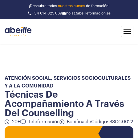
¡Descubre todos
nuestros cursos
de formación!
+34 614 025 069
hola@abeilleformacion.es
ATENCIÓN SOCIAL
,
SERVICIOS SOCIOCULTURALES
Y A LA COMUNIDAD
Técnicas De
Acompañamiento A Través
Del Counselling
20H
Teleformación
Bonificable
Código: SSCG0022