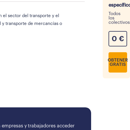
específic
Todos
el sector del transporte y el
los
colectivos
l y transporte de mercancías o
0
€
OBTENER
GRATIS
 empresas y trabajadores acceder