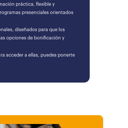
ción práctica, flexible y
 programas presenciales orientados
onales, diseñados para que los
as opciones de bonificación y
ara acceder a ellas, puedes ponerte