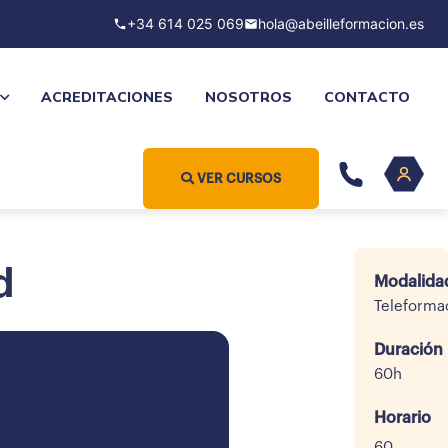
+34 614 025 069
hola@abeilleformacion.es
ACREDITACIONES
NOSOTROS
CONTACTO
VER CURSOS
d
Modalida
Teleforma
Duración
60h
Horario
60