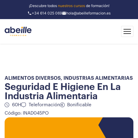
¡Descubre todos
nuestros cursos
de formación!
+34 614 025 069
hola@abeilleformacion.es
ALIMENTOS DIVERSOS
,
INDUSTRIAS ALIMENTARIAS
Seguridad E Higiene En La
Industria Alimentaria
60H
Teleformación
Bonificable
Código: INAD045PO