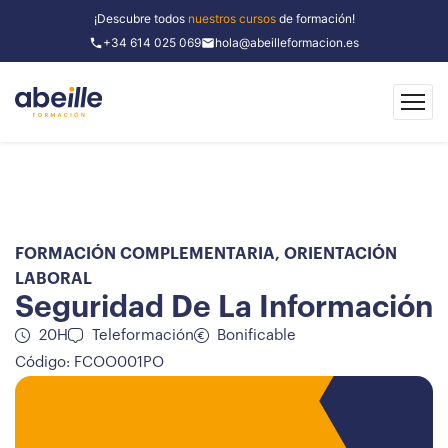
¡Descubre todos
nuestros cursos
de formación!
+34 614 025 069
hola@abeilleformacion.es
FORMACIÓN COMPLEMENTARIA
,
ORIENTACIÓN
LABORAL
Seguridad De La Información
20H
Teleformación
Bonificable
Código: FCOO001PO