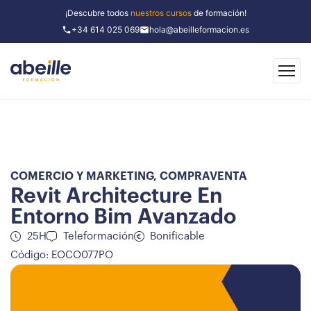
¡Descubre todos
nuestros cursos
de formación!
+34 614 025 069
hola@abeilleformacion.es
COMERCIO Y MARKETING
,
COMPRAVENTA
Revit Architecture En
Entorno Bim Avanzado
25H
Teleformación
Bonificable
Código: EOCO077PO