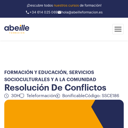
¡Descubre todos
nuestros cursos
de formación!
+34 614 025 069
hola@abeilleformacion.es
FORMACIÓN Y EDUCACIÓN
,
SERVICIOS
SOCIOCULTURALES Y A LA COMUNIDAD
Resolución De Conflictos
30H
Teleformación
Bonificable
Código: SSCE186