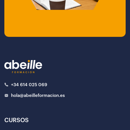
+34 614 025 069
hola@abeilleformacion.es
CURSOS