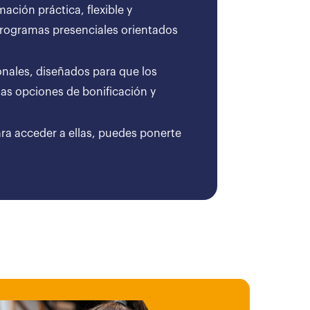
ción práctica, flexible y
 programas presenciales orientados
onales, diseñados para que los
as opciones de bonificación y
ara acceder a ellas, puedes ponerte