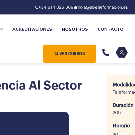
+34 614 025 069
hola@abeilleformacion.es
ACREDITACIONES
NOSOTROS
CONTACTO
VER CURSOS
encia Al Sector
Modalida
Teleforma
Duración
20h
Horario
20