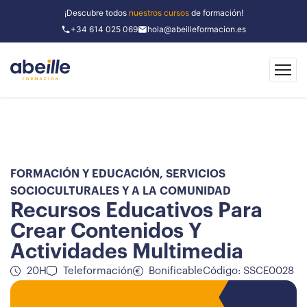
¡Descubre todos
nuestros cursos
de formación!
+34 614 025 069
hola@abeilleformacion.es
FORMACIÓN Y EDUCACIÓN
,
SERVICIOS
SOCIOCULTURALES Y A LA COMUNIDAD
Recursos Educativos Para
Crear Contenidos Y
Actividades Multimedia
20H
Teleformación
Bonificable
Código: SSCE0028