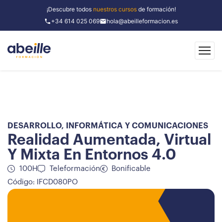
¡Descubre todos
nuestros cursos
de formación!
+34 614 025 069
hola@abeilleformacion.es
DESARROLLO
,
INFORMÁTICA Y COMUNICACIONES
Realidad Aumentada, Virtual
Y Mixta En Entornos 4.0
100H
Teleformación
Bonificable
Código: IFCD080PO