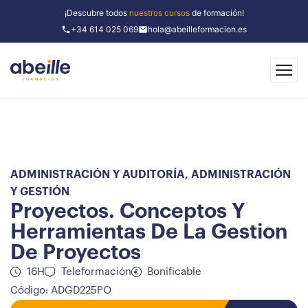
¡Descubre todos
nuestros cursos
de formación!
+34 614 025 069
hola@abeilleformacion.es
ADMINISTRACIÓN Y AUDITORÍA
,
ADMINISTRACIÓN
Y GESTIÓN
Proyectos. Conceptos Y
Herramientas De La Gestion
De Proyectos
16H
Teleformación
Bonificable
Código: ADGD225PO