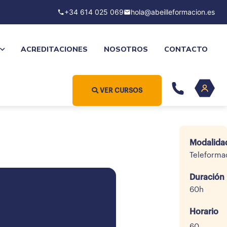
+34 614 025 069
hola@abeilleformacion.es
ACREDITACIONES
NOSOTROS
CONTACTO
VER CURSOS
Modalida
Teleforma
Duración
60h
Horario
60