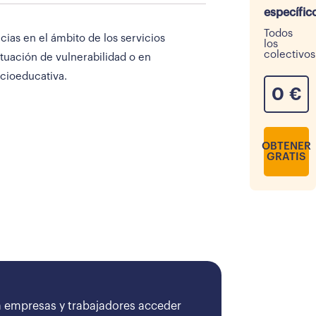
específic
Todos
ias en el ámbito de los servicios
los
colectivos
ituación de vulnerabilidad o en
ocioeducativa.
0
€
OBTENER
GRATIS
 empresas y trabajadores acceder