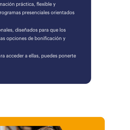
ción práctica, flexible y
 programas presenciales orientados
onales, diseñados para que los
as opciones de bonificación y
ara acceder a ellas, puedes ponerte