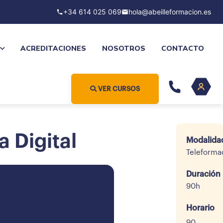
+34 614 025 069
hola@abeilleformacion.es
ACREDITACIONES
NOSOTROS
CONTACTO
VER CURSOS
 Digital
Modalida
Teleforma
Duración
90h
Horario
90