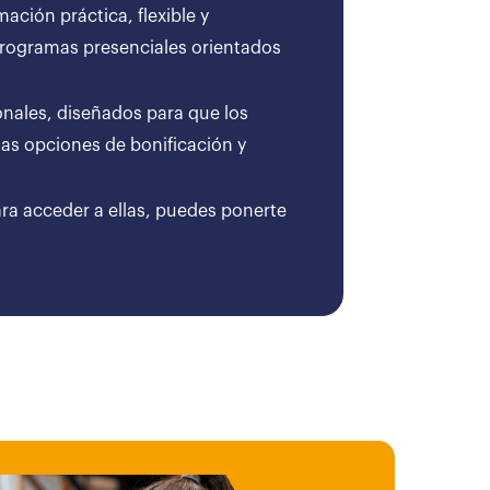
ción práctica, flexible y
 programas presenciales orientados
onales, diseñados para que los
as opciones de bonificación y
ara acceder a ellas, puedes ponerte