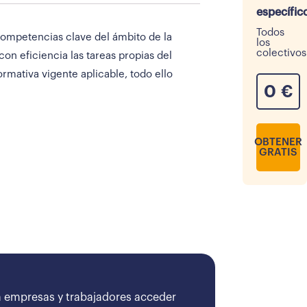
específic
Todos
competencias clave del ámbito de la
los
colectivos
n eficiencia las tareas propias del
rmativa vigente aplicable, todo ello
0
€
OBTENER
GRATIS
 empresas y trabajadores acceder