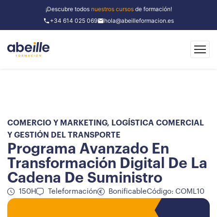
¡Descubre todos
nuestros cursos
de formación!
+34 614 025 069
hola@abeilleformacion.es
COMERCIO Y MARKETING
,
LOGÍSTICA COMERCIAL
Y GESTIÓN DEL TRANSPORTE
Programa Avanzado En
Transformación Digital De La
Cadena De Suministro
150H
Teleformación
Bonificable
Código: COML10