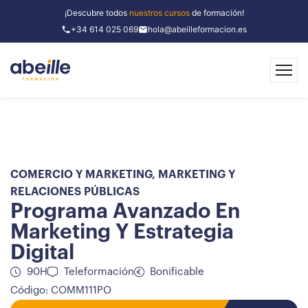
¡Descubre todos
nuestros cursos
de formación!
+34 614 025 069
hola@abeilleformacion.es
COMERCIO Y MARKETING
,
MARKETING Y
RELACIONES PÚBLICAS
Programa Avanzado En
Marketing Y Estrategia
Digital
90H
Teleformación
Bonificable
Código: COMM111PO