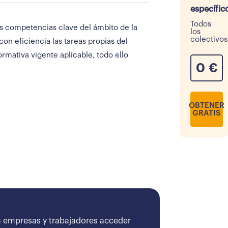
específic
Todos
as competencias clave del ámbito de la
los
colectivos
n eficiencia las tareas propias del
rmativa vigente aplicable, todo ello
0
€
OBTENER
GRATIS
 empresas y trabajadores acceder