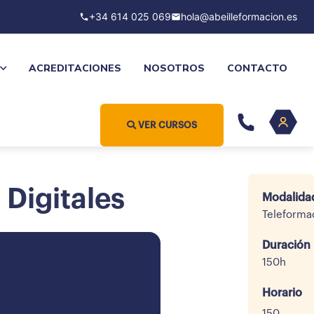
+34 614 025 069
hola@abeilleformacion.es
ACREDITACIONES
NOSOTROS
CONTACTO
VER CURSOS
Digitales
Modalida
Teleforma
Duración
150h
Horario
150