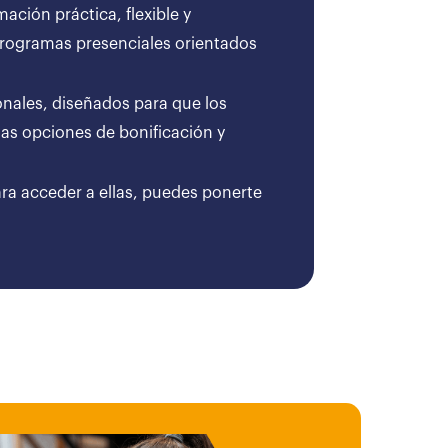
ción práctica, flexible y
 programas presenciales orientados
onales, diseñados para que los
as opciones de bonificación y
ara acceder a ellas, puedes ponerte