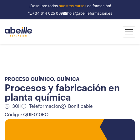
¡Descubre todos
nuestros cursos
de formación!
+34 614 025 069
hola@abeilleformacion.es
PROCESO QUÍMICO
,
QUÍMICA
Procesos y fabricación en
planta química
30H
Teleformación
Bonificable
Código: QUIE010PO