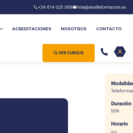
+34 614 025 069
hola@abeilleformacion.es
ACREDITACIONES
NOSOTROS
CONTACTO
VER CURSOS
Modalida
Teleforma
Duración
50h
Horario
50