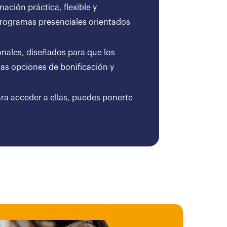
ción práctica, flexible y
 programas presenciales orientados
onales, diseñados para que los
as opciones de bonificación y
ara acceder a ellas, puedes ponerte