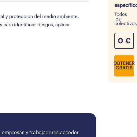
específic
Todos
ral y protección del medio ambiente,
los
colectivos
para identificar riesgos, aplicar
0
€
OBTENER
GRATIS
 empresas y trabajadores acceder