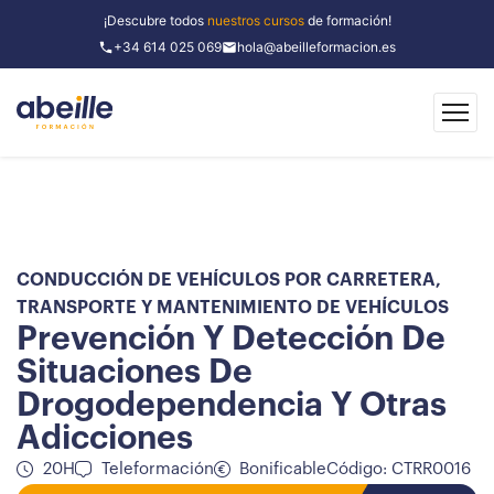
¡Descubre todos
nuestros cursos
de formación!
+34 614 025 069
hola@abeilleformacion.es
CONDUCCIÓN DE VEHÍCULOS POR CARRETERA
,
TRANSPORTE Y MANTENIMIENTO DE VEHÍCULOS
Prevención Y Detección De
Situaciones De
Drogodependencia Y Otras
Adicciones
20H
Teleformación
Bonificable
Código: CTRR0016