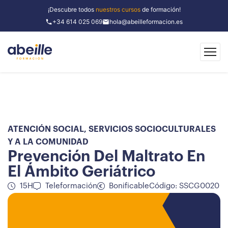
¡Descubre todos
nuestros cursos
de formación!
+34 614 025 069
hola@abeilleformacion.es
ATENCIÓN SOCIAL
,
SERVICIOS SOCIOCULTURALES
Y A LA COMUNIDAD
Prevención Del Maltrato En
El Ámbito Geriátrico
15H
Teleformación
Bonificable
Código: SSCG0020