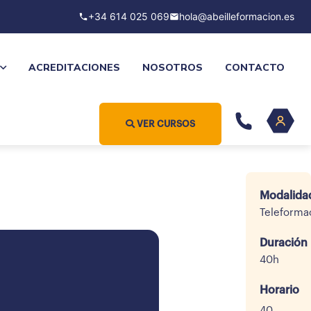
+34 614 025 069
hola@abeilleformacion.es
ACREDITACIONES
NOSOTROS
CONTACTO
VER CURSOS
Modalida
Teleforma
Duración
40h
Horario
40