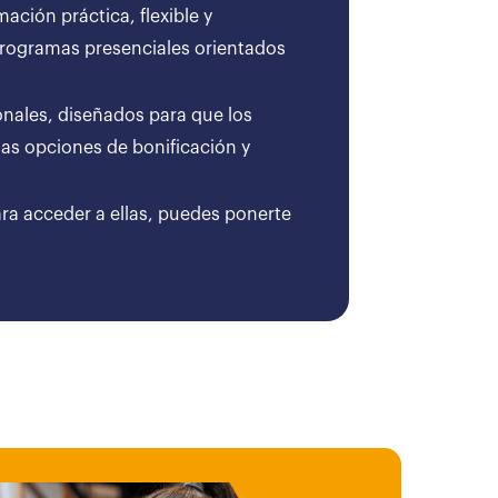
ción práctica, flexible y
 programas presenciales orientados
onales, diseñados para que los
as opciones de bonificación y
ara acceder a ellas, puedes ponerte