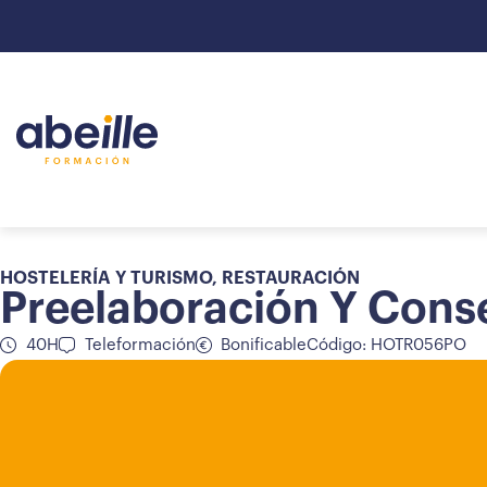
HOSTELERÍA Y TURISMO
,
RESTAURACIÓN
Preelaboración Y Cons
40H
Teleformación
Bonificable
Código: HOTR056PO