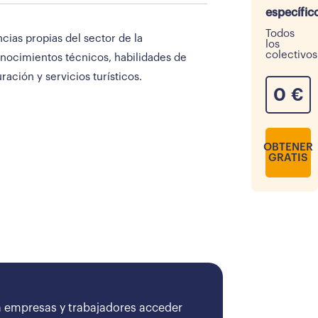
específic
Todos
ias propias del sector de la
los
colectivos
onocimientos técnicos, habilidades de
ación y servicios turísticos.
0
€
OBTENER
GRATIS
 empresas y trabajadores acceder