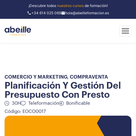
¡Descubre todos
nuestros cursos
de formación!
+34 614 025 069
hola@abeilleformacion.es
COMERCIO Y MARKETING
,
COMPRAVENTA
Planificación Y Gestión Del
Presupuesto Con Presto
30H
Teleformación
Bonificable
Código: EOCO0017