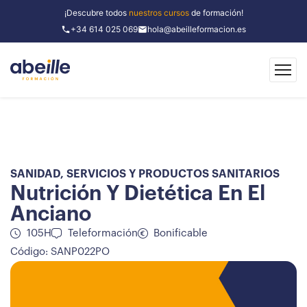
¡Descubre todos
nuestros cursos
de formación!
+34 614 025 069
hola@abeilleformacion.es
SANIDAD
,
SERVICIOS Y PRODUCTOS SANITARIOS
Nutrición Y Dietética En El
Anciano
105H
Teleformación
Bonificable
Código: SANP022PO