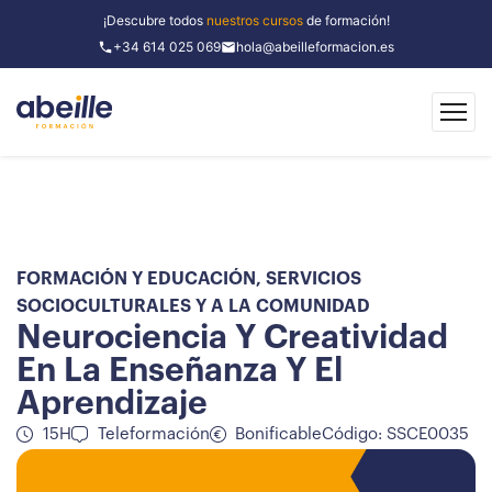
¡Descubre todos
nuestros cursos
de formación!
+34 614 025 069
hola@abeilleformacion.es
FORMACIÓN Y EDUCACIÓN
,
SERVICIOS
SOCIOCULTURALES Y A LA COMUNIDAD
Neurociencia Y Creatividad
En La Enseñanza Y El
Aprendizaje
15H
Teleformación
Bonificable
Código: SSCE0035