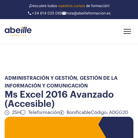
¡Descubre todos
nuestros cursos
de formación!
+34 614 025 069
hola@abeilleformacion.es
ADMINISTRACIÓN Y GESTIÓN
,
GESTIÓN DE LA
INFORMACIÓN Y COMUNICACIÓN
Ms Excel 2016 Avanzado
(Accesible)
25H
Teleformación
Bonificable
Código: ADGG20