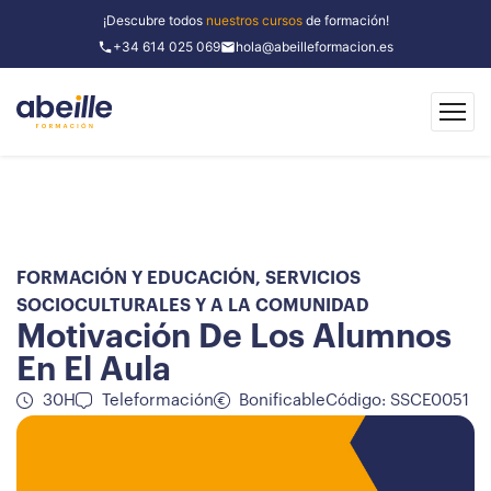
¡Descubre todos
nuestros cursos
de formación!
+34 614 025 069
hola@abeilleformacion.es
FORMACIÓN Y EDUCACIÓN
,
SERVICIOS
SOCIOCULTURALES Y A LA COMUNIDAD
Motivación De Los Alumnos
En El Aula
30H
Teleformación
Bonificable
Código: SSCE0051