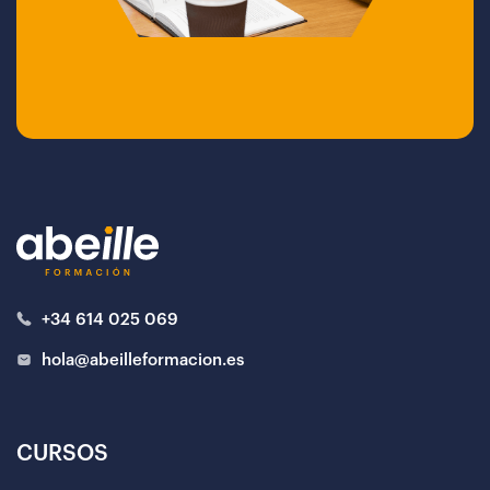
+34 614 025 069
hola@abeilleformacion.es
CURSOS