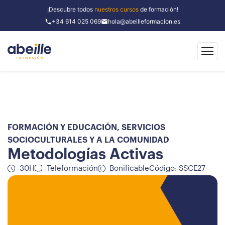
¡Descubre todos
nuestros cursos
de formación!
+34 614 025 069
hola@abeilleformacion.es
FORMACIÓN Y EDUCACIÓN
,
SERVICIOS
SOCIOCULTURALES Y A LA COMUNIDAD
Metodologías Activas
30H
Teleformación
Bonificable
Código: SSCE27