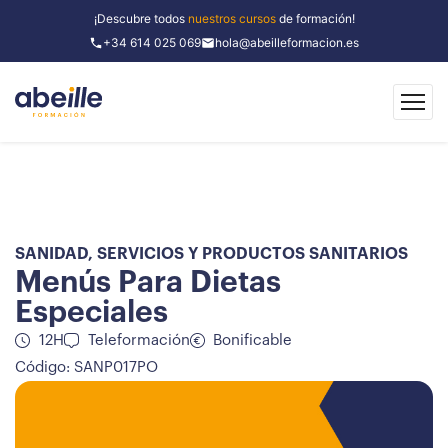
¡Descubre todos
nuestros cursos
de formación!
+34 614 025 069
hola@abeilleformacion.es
SANIDAD
,
SERVICIOS Y PRODUCTOS SANITARIOS
Menús Para Dietas
Especiales
12H
Teleformación
Bonificable
Código: SANP017PO