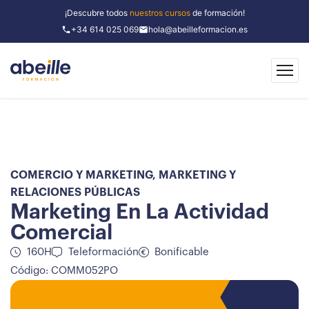
¡Descubre todos
nuestros cursos
de formación!
+34 614 025 069
hola@abeilleformacion.es
COMERCIO Y MARKETING
,
MARKETING Y
RELACIONES PÚBLICAS
Marketing En La Actividad
Comercial
160H
Teleformación
Bonificable
Código: COMM052PO