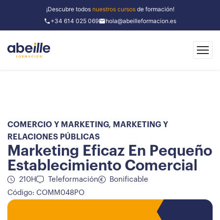
¡Descubre todos
nuestros cursos
de formación!
+34 614 025 069
hola@abeilleformacion.es
COMERCIO Y MARKETING
,
MARKETING Y
RELACIONES PÚBLICAS
Marketing Eficaz En Pequeño
Establecimiento Comercial
210H
Teleformación
Bonificable
Código: COMM048PO