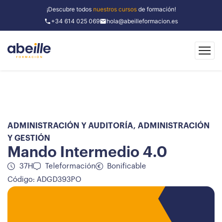
¡Descubre todos
nuestros cursos
de formación!
+34 614 025 069
hola@abeilleformacion.es
ADMINISTRACIÓN Y AUDITORÍA
,
ADMINISTRACIÓN
Y GESTIÓN
Mando Intermedio 4.0
37H
Teleformación
Bonificable
Código: ADGD393PO