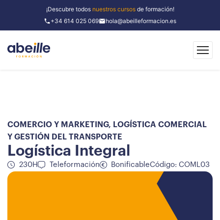
¡Descubre todos
nuestros cursos
de formación!
+34 614 025 069
hola@abeilleformacion.es
COMERCIO Y MARKETING
,
LOGÍSTICA COMERCIAL
Y GESTIÓN DEL TRANSPORTE
Logística Integral
230H
Teleformación
Bonificable
Código: COML03