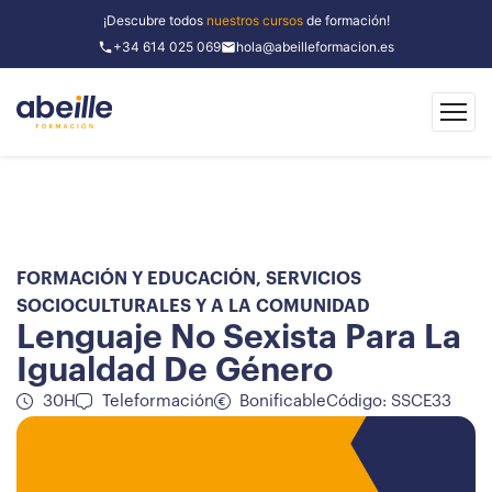
¡Descubre todos
nuestros cursos
de formación!
+34 614 025 069
hola@abeilleformacion.es
FORMACIÓN Y EDUCACIÓN
,
SERVICIOS
SOCIOCULTURALES Y A LA COMUNIDAD
Lenguaje No Sexista Para La
Igualdad De Género
30H
Teleformación
Bonificable
Código: SSCE33