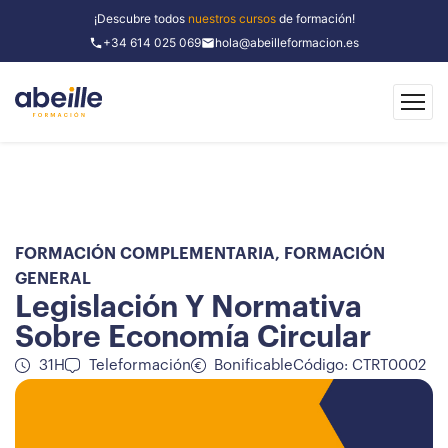
¡Descubre todos
nuestros cursos
de formación!
+34 614 025 069
hola@abeilleformacion.es
FORMACIÓN COMPLEMENTARIA
,
FORMACIÓN
GENERAL
Legislación Y Normativa
Sobre Economía Circular
31H
Teleformación
Bonificable
Código: CTRT0002