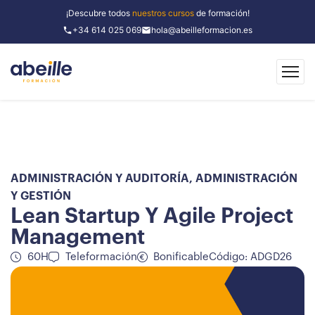
¡Descubre todos
nuestros cursos
de formación!
+34 614 025 069
hola@abeilleformacion.es
ADMINISTRACIÓN Y AUDITORÍA
,
ADMINISTRACIÓN
Y GESTIÓN
Lean Startup Y Agile Project
Management
60H
Teleformación
Bonificable
Código: ADGD26